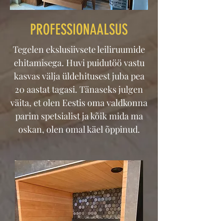
PROFESSIONAALSUS
Tegelen ekslusiivsete leiliruumide
ehitamisega. Huvi puidutöö vastu
kasvas välja üldehitusest juba pea
20 aastat tagasi. Tänaseks julgen
väita, et olen Eestis oma valdkonna
parim spetsialist ja kõik mida ma
oskan, olen omal käel õppinud.