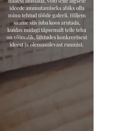
millest alustada, võib teile algsete
ideede ammutamiseks abiks olla
minu tehtud tööde galerii. Hiljem
saame siis juba koos arutada,
kuidas midagi täpsemalt teile teha
on võimalik, lähtudes konkreetsest
ideest ja olemasolevast ruumist.