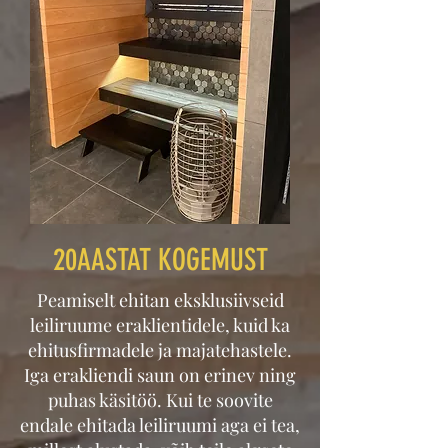
20AASTAT KOGEMUST
Peamiselt ehitan eksklusiivseid
leiliruume eraklientidele, kuid ka
ehitusfirmadele ja majatehastele.
Iga erakliendi saun on erinev ning
puhas käsitöö. Kui te soovite
endale ehitada leiliruumi aga ei tea,