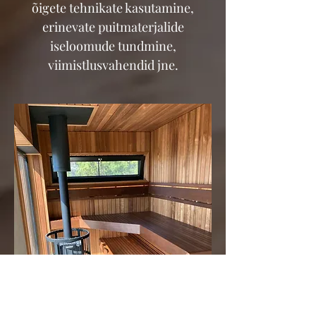
õigete tehnikate kasutamine,
erinevate puitmaterjalide
iseloomude tundmine,
viimistlusvahendid jne.