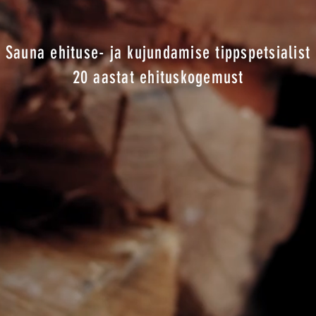
Sauna ehituse- ja kujundamise tippspetsialist
20 aastat ehituskogemust
VÕTKE ÜHENDUST
VIIGE MIND GALERIISSE