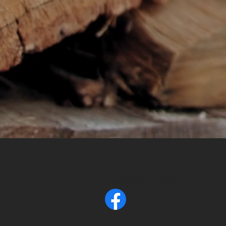
Tel.
+372 5342 7800
info@taavisaunad.ee